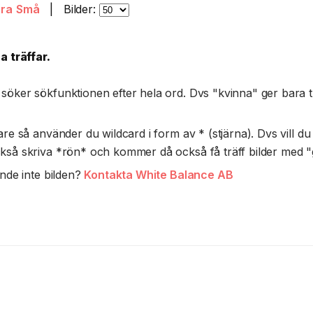
ora
Små
|
Bilder:
 träffar.
öker sökfunktionen efter hela ord. Dvs "kvinna" ger bara tr
re så använder du wildcard i form av * (stjärna). Dvs vill du f
kså skriva *rön* och kommer då också få träff bilder med 
ande inte bilden?
Kontakta White Balance AB