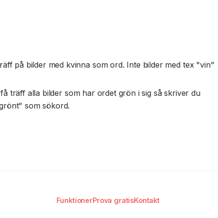
Prova på
äff på bilder med kvinna som ord. Inte bilder med tex "vin"
å träff alla bilder som har ordet grön i sig så skriver du
"grönt" som sökord.
Funktioner
Prova gratis
Kontakt