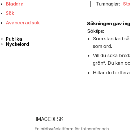
Bläddra
|
Tumnaglar:
St
Sök
Avancerad sök
Sökningen gav inga
Söktips:
Som standard så s
Publika
Nyckelord
som ord.
Vill du söka breda
grön*. Du kan oc
Hittar du fortfar
En bildbyråplattform för fotografer och